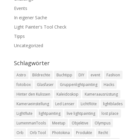
Events
In eigener Sache
Light Painter's Tool Check
Tipps
Uncategorized
Schlagwörter
Astro
Bildrechte
Buchtipp
DIY
event
Fashion
fotobox
Glasfaser
Gruppenlightpainting
Hacks
Hinter den Kulissen
Kaleidoskop
Kameraausrüstung
Kameraeinstellung
Led Lenser
Lichtflöte
lightblades
Lightflute
lightpainting
live lightpainting
lost place
LumenmanTools
Meetup
Objektive
Olympus
Orb
Orb Tool
Photokina
Produkte
Recht