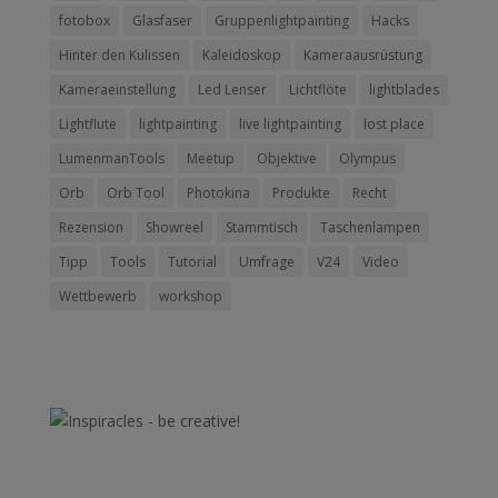
fotobox
Glasfaser
Gruppenlightpainting
Hacks
Hinter den Kulissen
Kaleidoskop
Kameraausrüstung
Kameraeinstellung
Led Lenser
Lichtflöte
lightblades
Lightflute
lightpainting
live lightpainting
lost place
LumenmanTools
Meetup
Objektive
Olympus
Orb
Orb Tool
Photokina
Produkte
Recht
Rezension
Showreel
Stammtisch
Taschenlampen
Tipp
Tools
Tutorial
Umfrage
V24
Video
Wettbewerb
workshop