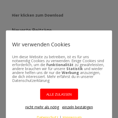
Hier klicken zum Download
Neueste Beiträge
Webinar: Landschaftsfotografie bei Tag und Nacht in
Wir verwenden Cookies
Island
Monatschallenge Oktober 2021
Um diese Website zu betreiben, ist es für uns
notwendig Cookies zu verwenden. Einige Cookies sind
Tool Test: KYU-6 (kleines RGB Armband & Tool)
erforderlich, um die
Funktionalität
zu gewährleisten,
andere brauchen wir für unsere
Statistik
und wieder
Was passiert mit Olympus?
andere helfen uns dir nur die
Werbung
anzuzeigen,
die dich interessiert. Mehr erfährst du in unserer
Coole Fotoprojekte für zu Hause (Home with Olympus)
Datenschutzerklärung
Neueste Kommentare
ALLE ZULASSEN
Bernhard Rauscher (Lumenman)
zu
Tool Check: Der
nicht mehr als nötig
einzeln bestätigen
perfekte Orb
Thomas Klimke
zu
Tool Check: Der perfekte Orb
Datenschutz
|
Impressum