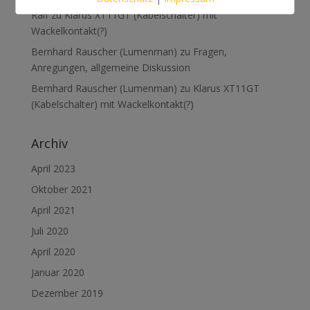
Ralf
zu
Klarus XT11GT (Kabelschalter) mit
Wackelkontakt(?)
Bernhard Rauscher (Lumenman)
zu
Fragen,
Anregungen, allgemeine Diskussion
Bernhard Rauscher (Lumenman)
zu
Klarus XT11GT
(Kabelschalter) mit Wackelkontakt(?)
Archiv
April 2023
Oktober 2021
April 2021
Juli 2020
April 2020
Januar 2020
Dezember 2019