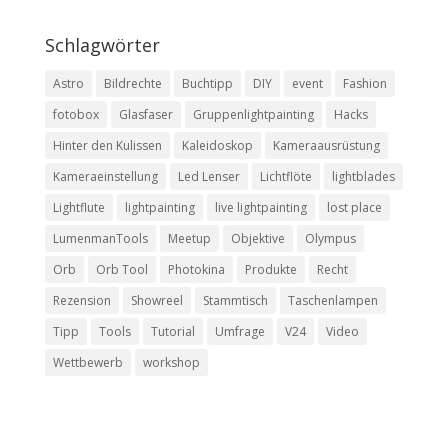
Schlagwörter
Astro
Bildrechte
Buchtipp
DIY
event
Fashion
fotobox
Glasfaser
Gruppenlightpainting
Hacks
Hinter den Kulissen
Kaleidoskop
Kameraausrüstung
Kameraeinstellung
Led Lenser
Lichtflöte
lightblades
Lightflute
lightpainting
live lightpainting
lost place
LumenmanTools
Meetup
Objektive
Olympus
Orb
Orb Tool
Photokina
Produkte
Recht
Rezension
Showreel
Stammtisch
Taschenlampen
Tipp
Tools
Tutorial
Umfrage
V24
Video
Wettbewerb
workshop