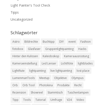
Light Painter's Tool Check
Tipps
Uncategorized
Schlagwörter
Astro
Bildrechte
Buchtipp
DIY
event
Fashion
fotobox
Glasfaser
Gruppenlightpainting
Hacks
Hinter den Kulissen
Kaleidoskop
Kameraausrüstung
Kameraeinstellung
Led Lenser
Lichtflöte
lightblades
Lightflute
lightpainting
live lightpainting
lost place
LumenmanTools
Meetup
Objektive
Olympus
Orb
Orb Tool
Photokina
Produkte
Recht
Rezension
Showreel
Stammtisch
Taschenlampen
Tipp
Tools
Tutorial
Umfrage
V24
Video