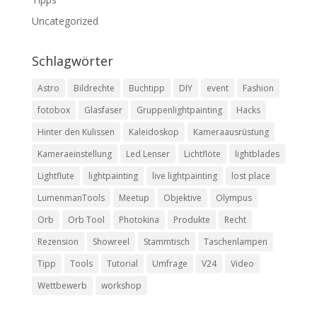
Uncategorized
Schlagwörter
Astro
Bildrechte
Buchtipp
DIY
event
Fashion
fotobox
Glasfaser
Gruppenlightpainting
Hacks
Hinter den Kulissen
Kaleidoskop
Kameraausrüstung
Kameraeinstellung
Led Lenser
Lichtflöte
lightblades
Lightflute
lightpainting
live lightpainting
lost place
LumenmanTools
Meetup
Objektive
Olympus
Orb
Orb Tool
Photokina
Produkte
Recht
Rezension
Showreel
Stammtisch
Taschenlampen
Tipp
Tools
Tutorial
Umfrage
V24
Video
Wettbewerb
workshop