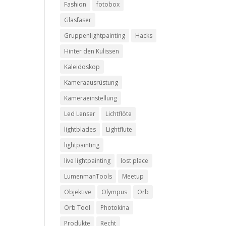
Fashion
fotobox
Glasfaser
Gruppenlightpainting
Hacks
Hinter den Kulissen
Kaleidoskop
Kameraausrüstung
Kameraeinstellung
Led Lenser
Lichtflöte
lightblades
Lightflute
lightpainting
live lightpainting
lost place
LumenmanTools
Meetup
Objektive
Olympus
Orb
Orb Tool
Photokina
Produkte
Recht