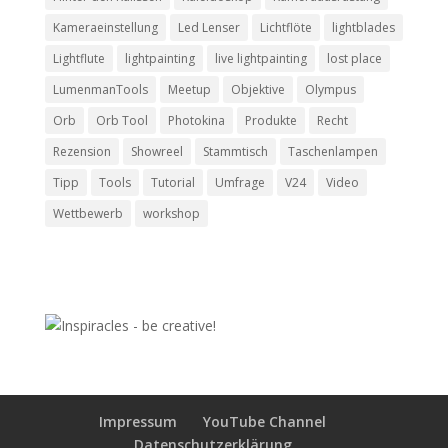
Kameraeinstellung
Led Lenser
Lichtflöte
lightblades
Lightflute
lightpainting
live lightpainting
lost place
LumenmanTools
Meetup
Objektive
Olympus
Orb
Orb Tool
Photokina
Produkte
Recht
Rezension
Showreel
Stammtisch
Taschenlampen
Tipp
Tools
Tutorial
Umfrage
V24
Video
Wettbewerb
workshop
Impressum
YouTube Channel
Datenschutzerklärung