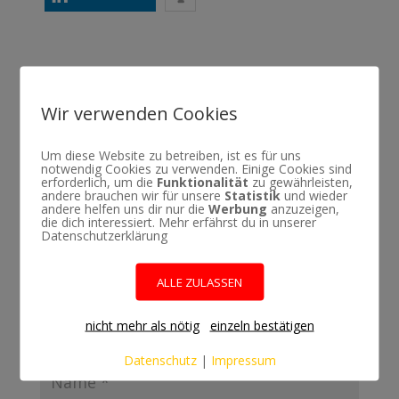
Kommentar absenden
Wir verwenden Cookies
Deine E-Mail-Adresse wird nicht veröffentlicht.
Um diese Website zu betreiben, ist es für uns
notwendig Cookies zu verwenden. Einige Cookies sind
Erforderliche Felder sind mit
*
markiert
erforderlich, um die
Funktionalität
zu gewährleisten,
andere brauchen wir für unsere
Statistik
und wieder
andere helfen uns dir nur die
Werbung
anzuzeigen,
die dich interessiert. Mehr erfährst du in unserer
Datenschutzerklärung
ALLE ZULASSEN
nicht mehr als nötig
einzeln bestätigen
Datenschutz
|
Impressum