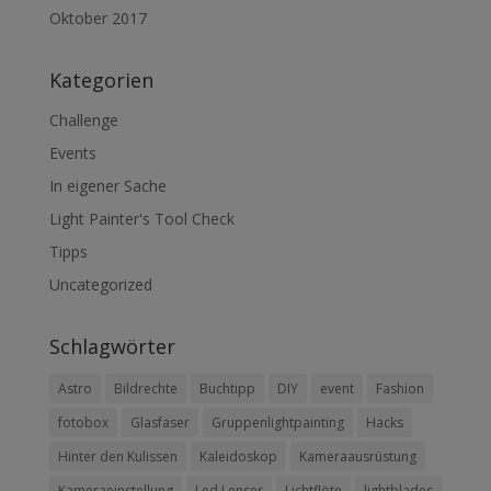
Oktober 2017
Kategorien
Challenge
Events
In eigener Sache
Light Painter's Tool Check
Tipps
Uncategorized
Schlagwörter
Astro
Bildrechte
Buchtipp
DIY
event
Fashion
fotobox
Glasfaser
Gruppenlightpainting
Hacks
Hinter den Kulissen
Kaleidoskop
Kameraausrüstung
Kameraeinstellung
Led Lenser
Lichtflöte
lightblades