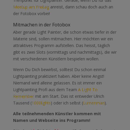
Treffpunkt für Lightpainter. Gerade, wenn Du für das
Meetup am Freitag
anreist, dann schau doch auch an
der Fotobox vorbei!
Mitmachen in der Fotobox
Aber gerade Light Painter, die schon etwas tiefer in der
Materie sind, sollen mitmachen. Hier möchten wir ein
attraktives Programm aufstellen. Das heisst, täglich
gibt es zwei Slots (vormittags und nachmittags), die wir
mit verschiedenen Künstlern bespielen wollen.
Wenn Du Dich bewirbst, solltest Du schon einmal
Lightpainting praktiziert haben. Aber keine Angst!
Niemand wird alleine gelassen. Es ist immer ein
Lightpainting Profi aus dem Team
A Light To
Remember
mit am Start. Das ist entweder Ulrich
Tausend (
1000lights
) oder ich selbst (
Lumenman
).
Alle teilnehmenden Künstler kommen mit
Namen und Webseite ins Programm!