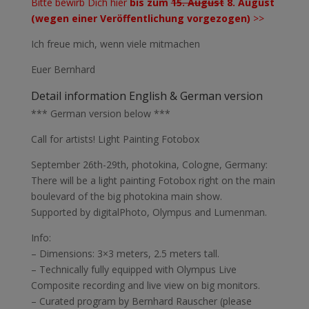
Bitte bewirb Dich hier
bis zum
15. August
8. August
(wegen einer
Veröffentlichung vorgezogen)
>>
Ich freue mich, wenn viele mitmachen
Euer Bernhard
Detail information English & German version
*** German version below ***
Call for artists! Light Painting Fotobox
September 26th-29th, photokina, Cologne, Germany:
There will be a light painting Fotobox right on the main
boulevard of the big photokina main show.
Supported by digitalPhoto, Olympus and Lumenman.
Info:
– Dimensions: 3×3 meters, 2.5 meters tall.
– Technically fully equipped with Olympus Live
Composite recording and live view on big monitors.
– Curated program by Bernhard Rauscher (please