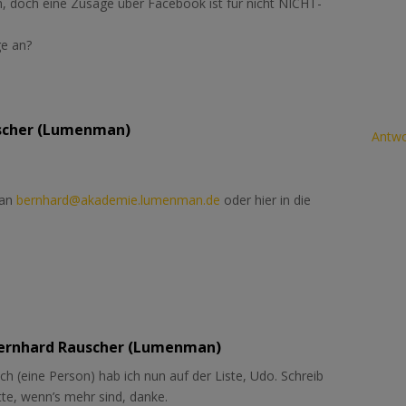
, doch eine Zusage über Facebook ist für nicht NICHT-
e an?
scher (Lumenman)
Antwo
 an
bernhard@akademie.lumenman.de
oder hier in die
ernhard Rauscher (Lumenman)
ch (eine Person) hab ich nun auf der Liste, Udo. Schreib
tte, wenn’s mehr sind, danke.