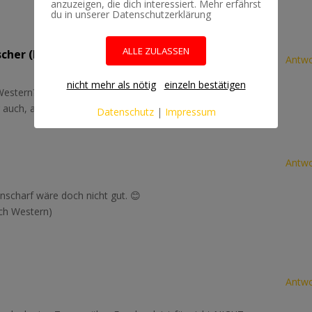
anzuzeigen, die dich interessiert. Mehr erfährst
du in unserer Datenschutzerklärung
ALLE ZULASSEN
scher (Lumenman)
Antwo
nicht mehr als nötig
einzeln bestätigen
Western? 😉
auch, aber nicht ganz so scharf.
Datenschutz
|
Impressum
Antwo
nscharf wäre doch nicht gut. 😊
ch Western)
Antwo