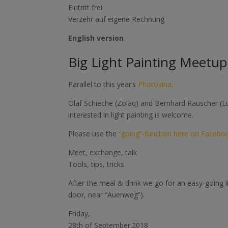
Eintritt frei
Verzehr auf eigene Rechnung
English version
Big Light Painting Meetup
Parallel to this year’s
Photokina
.
Olaf Schieche (Zolaq) and Bernhard Rauscher (
interested in light painting is welcome.
Please use the
“going”-function here on Facebo
Meet, exchange, talk
Tools, tips, tricks
After the meal & drink we go for an easy-going l
door, near “Auenweg”).
Friday,
28th of September.2018