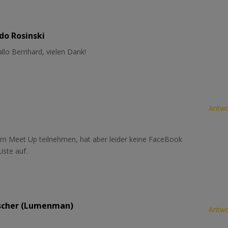
do Rosinski
llo Bernhard, vielen Dank!
Antwo
em Meet Up teilnehmen, hat aber leider keine FaceBook
iste auf.
scher (Lumenman)
Antwo