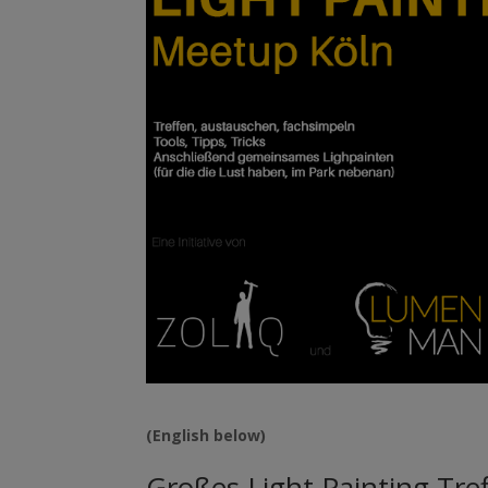
(English below)
Großes Light Painting Tref