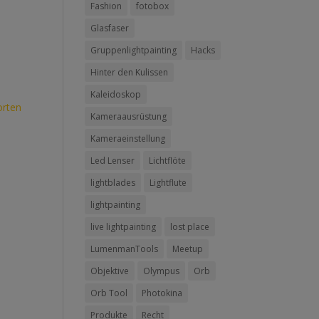
Fashion
fotobox
Glasfaser
Gruppenlightpainting
Hacks
Hinter den Kulissen
Kaleidoskop
rten
Kameraausrüstung
Kameraeinstellung
Led Lenser
Lichtflöte
lightblades
Lightflute
lightpainting
live lightpainting
lost place
LumenmanTools
Meetup
Objektive
Olympus
Orb
Orb Tool
Photokina
Produkte
Recht