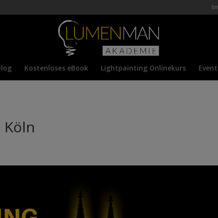
I
Blog
Kostenloses eBook
Lightpainting Onlinekurs
Event
 Köln