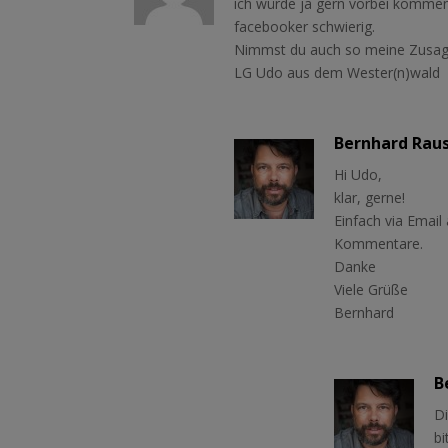
ich würde ja gern vorbei kommen
facebooker schwierig.
Nimmst du auch so meine Zusag
LG Udo aus dem Wester(n)wald
Bernhard Rau
Hi Udo,
klar, gerne!
Einfach via Email
Kommentare.
Danke
Viele Grüße
Bernhard
B
Di
bi