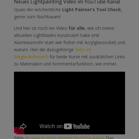
Neues Lightpainting Video im YouTube Kanal
Quasi der wöchentliche
Light Painter’s Tool Check
,
gerne zum Nachbauen!
Und hier ist noch ein Video
für alle
, wie ich meine
aktuellen Lightblades konstruiert habe (mit
Aluminiumrohr statt wie früher mit Acrylglassockel) und
warum. Hier die dazugehörige
Seite im
Mitgliederbereich
für beide Kurse mit zusätzlichen Links
zu Materialien und Kommentarfunktion, wie immer.
Bitte
abonniere auch meinen YouTube Kanal
. Das