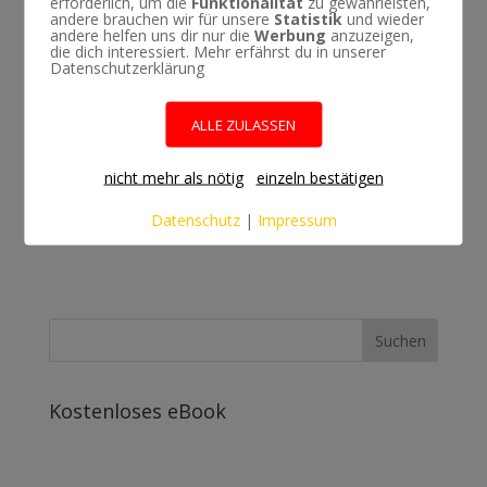
erforderlich, um die
Funktionalität
zu gewährleisten,
andere brauchen wir für unsere
Statistik
und wieder
andere helfen uns dir nur die
Werbung
anzuzeigen,
Name, E-Mail-Adresse und Website in diesem
die dich interessiert. Mehr erfährst du in unserer
Browser für meinen nächsten Kommentar speichern.
Datenschutzerklärung
Notify me of followup comments via e-mail. You
ALLE ZULASSEN
can also
subscribe
without commenting.
nicht mehr als nötig
einzeln bestätigen
Datenschutz
|
Impressum
Kostenloses eBook