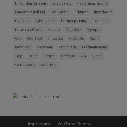
Hinter den Kulissen
Kaleidoskop
Kameraausrüstung
Kameraeinstellung
Led Lenser
Lichtflöte
lightblades
Lightflute
lightpainting
live lightpainting
lost place
LumenmanTools
Meetup
Objektive
Olympus
Orb
Orb Tool
Photokina
Produkte
Recht
Rezension
Showreel
Stammtisch
Taschenlampen
Tipp
Tools
Tutorial
Umfrage
V24
Video
Wettbewerb
workshop
Impressum
YouTube Channel