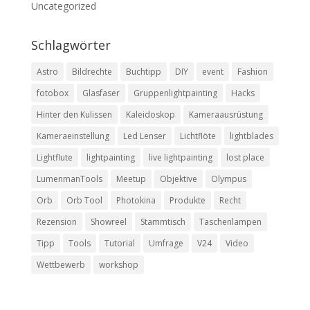
Uncategorized
Schlagwörter
Astro
Bildrechte
Buchtipp
DIY
event
Fashion
fotobox
Glasfaser
Gruppenlightpainting
Hacks
Hinter den Kulissen
Kaleidoskop
Kameraausrüstung
Kameraeinstellung
Led Lenser
Lichtflöte
lightblades
Lightflute
lightpainting
live lightpainting
lost place
LumenmanTools
Meetup
Objektive
Olympus
Orb
Orb Tool
Photokina
Produkte
Recht
Rezension
Showreel
Stammtisch
Taschenlampen
Tipp
Tools
Tutorial
Umfrage
V24
Video
Wettbewerb
workshop