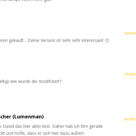
Antwo
hren gekauft….Deine Version ist sehr sehr interessant 🙂
Antwo
teltyp wie wurde die modifiziert?
scher (Lumenman)
Antwo
b David das hier aktiv liest. Daher hab ich ihm gerade
ckt und hoffe, dass er sich hier dazu äußert.