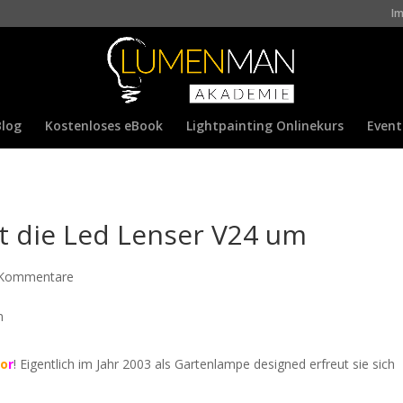
I
Blog
Kostenloses eBook
Lightpainting Onlinekurs
Event
t die Led Lenser V24 um
 Kommentare
l
o
r
! Eigentlich im Jahr 2003 als Gartenlampe designed erfreut sie sich