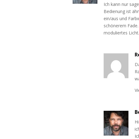
Ich kann nur sage
Bedienung ist ähn
ein/aus und Farb
schönerem Fade.
moduliertes Lich
R
Da
Ra
w
V
B
Hi
ic
Ic