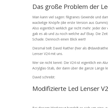
Das große Problem der Led
Man kann viel sagen: filigranes Gewinde und dami
wackelige Knöpfe (die erste Version aus Gummi)
Also eigentlich wirklich gar nicht mehr. Jeder de
gab es ab und zu noch welche auf Ebay. Die Zeite
Schade. Dennoch einen Blick wert!
Diesmal teilt David Raither (hier als @davidraith
Lenser V24 mit uns.
Wer sie nicht kennt: Die V24 ist eigentlich ein 
Acrylglas-Stab, der dann über die ganze Länge le
David schreibt:
Modifizierte Led Lenser V
Bei diesem Werkzeug handelt es sich um eine, na