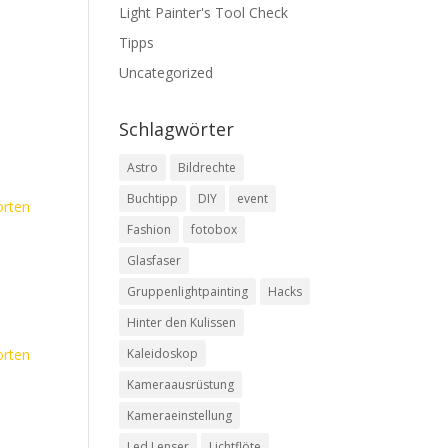
Light Painter's Tool Check
Tipps
Uncategorized
Schlagwörter
Astro
Bildrechte
Buchtipp
DIY
event
rten
Fashion
fotobox
Glasfaser
Gruppenlightpainting
Hacks
Hinter den Kulissen
rten
Kaleidoskop
Kameraausrüstung
Kameraeinstellung
Led Lenser
Lichtflöte