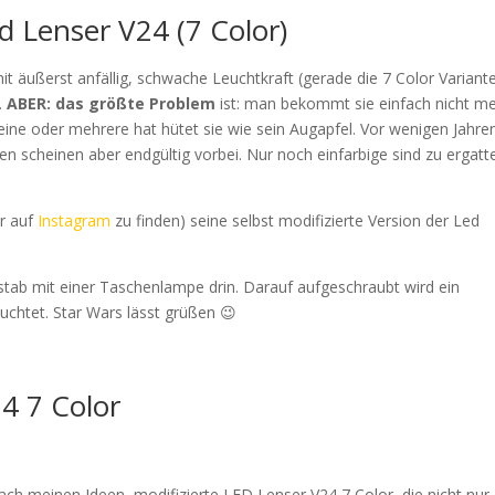
 Lenser V24 (7 Color)
t äußerst anfällig, schwache Leuchtkraft (gerade die 7 Color Variant
.
ABER: das größte Problem
ist: man bekommt sie einfach nicht me
r eine oder mehrere hat hütet sie wie sein Augapfel. Vor wenigen Jahre
n scheinen aber endgültig vorbei. Nur noch einfarbige sind zu ergatte
er auf
Instagram
zu finden) seine selbst modifizierte Version der Led
Alustab mit einer Taschenlampe drin. Darauf aufgeschraubt wird ein
uchtet. Star Wars lässt grüßen 😉
24 7 Color
ch meinen Ideen, modifizierte LED Lenser V24 7 Color, die nicht nur 