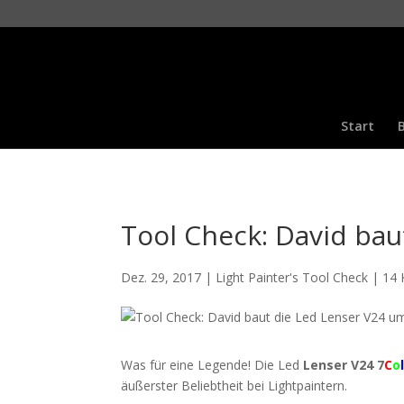
Start
Tool Check: David bau
Dez. 29, 2017
|
Light Painter's Tool Check
|
14
Was für eine Legende! Die Led
Lenser V24 7
C
o
äußerster Beliebtheit bei Lightpaintern.