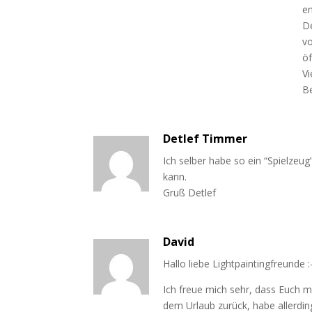
en
De
v
öf
Vi
B
Detlef Timmer
Ich selber habe so ein “Spielzeu
kann.
Gruß Detlef
David
Hallo liebe Lightpaintingfreunde :-
Ich freue mich sehr, dass Euch 
dem Urlaub zurück, habe allerdi