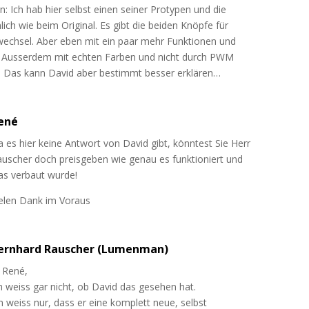
n: Ich hab hier selbst einen seiner Protypen und die
lich wie beim Original. Es gibt die beiden Knöpfe für
wechsel. Aber eben mit ein paar mehr Funktionen und
 Ausserdem mit echten Farben und nicht durch PWM
t. Das kann David aber bestimmt besser erklären…
ené
 es hier keine Antwort von David gibt, könntest Sie Herr
uscher doch preisgeben wie genau es funktioniert und
as verbaut wurde!
ielen Dank im Voraus
ernhard Rauscher (Lumenman)
 René,
h weiss gar nicht, ob David das gesehen hat.
h weiss nur, dass er eine komplett neue, selbst