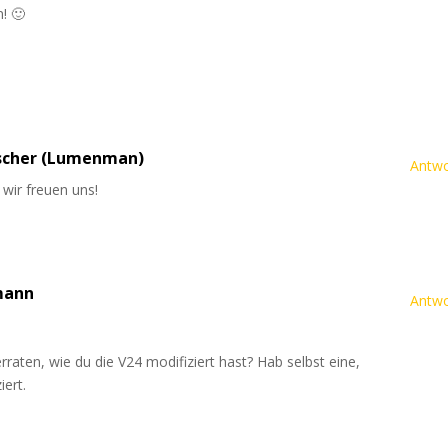
! 🙂
scher (Lumenman)
Antwo
wir freuen uns!
mann
Antwo
rraten, wie du die V24 modifiziert hast? Hab selbst eine,
iert.