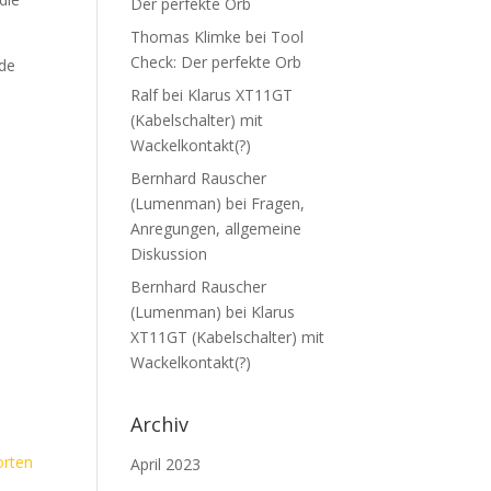
Der perfekte Orb
Thomas Klimke
bei
Tool
Check: Der perfekte Orb
ede
Ralf
bei
Klarus XT11GT
(Kabelschalter) mit
Wackelkontakt(?)
Bernhard Rauscher
(Lumenman)
bei
Fragen,
Anregungen, allgemeine
Diskussion
Bernhard Rauscher
(Lumenman)
bei
Klarus
XT11GT (Kabelschalter) mit
Wackelkontakt(?)
Archiv
rten
April 2023