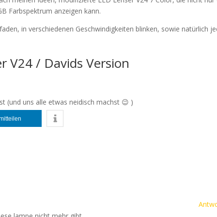
GB Farbspektrum anzeigen kann.
aden, in verschiedenen Geschwindigkeiten blinken, sowie natürlich j
er V24 / Davids Version
st (und uns alle etwas neidisch machst 😉 )
mitteilen
Antwo
iese lampe nicht mehr gibt