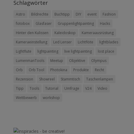
Schlagwörter
Astro
Bildrechte
Buchtipp
DIY
event
Fashion
fotobox
Glasfaser
Gruppenlightpainting
Hacks
Hinter den Kulissen
Kaleidoskop
Kameraausrüstung
Kameraeinstellung
Led Lenser
Lichtflöte
lightblades
Lightflute
lightpainting
live lightpainting
lost place
LumenmanTools
Meetup
Objektive
Olympus
Orb
Orb Tool
Photokina
Produkte
Recht
Rezension
Showreel
Stammtisch
Taschenlampen
Tipp
Tools
Tutorial
Umfrage
V24
Video
Wettbewerb
workshop